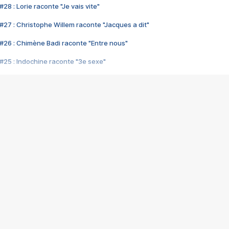
28 : Lorie raconte "Je vais vite"
#27 : Christophe Willem raconte "Jacques a dit"
#26 : Chimène Badi raconte "Entre nous"
#25 : Indochine raconte "3e sexe"
#24 : Zaho raconte "C'est chelou"
#23 : Patrick Bruel raconte "Au café des délices"
#22 : Kyo raconte "Le chemin"
#21 : Nolwenn Leroy raconte "Cassé"
#20 : Patrick Hernandez raconte "Born to be alive"
#19 : Lorie raconte "Près de moi"
#18 : Michael Jones raconte "A nos actes manqués" (avec Jean-Jacque
#17 : Khaled raconte "Aïcha"
#16 : Corneille raconte "Parce qu'on vient de loin"