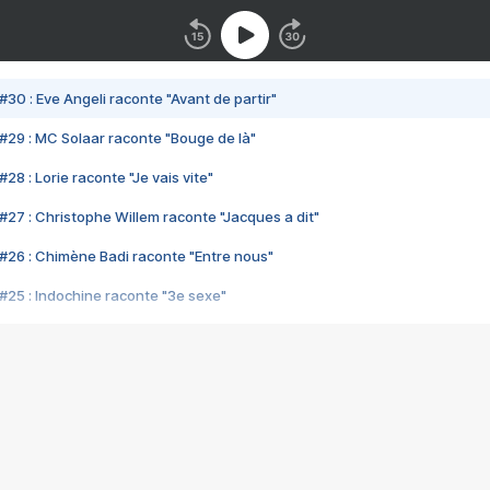
#30 : Eve Angeli raconte "Avant de partir"
#29 : MC Solaar raconte "Bouge de là"
28 : Lorie raconte "Je vais vite"
#27 : Christophe Willem raconte "Jacques a dit"
#26 : Chimène Badi raconte "Entre nous"
#25 : Indochine raconte "3e sexe"
#24 : Zaho raconte "C'est chelou"
#23 : Patrick Bruel raconte "Au café des délices"
#22 : Kyo raconte "Le chemin"
#21 : Nolwenn Leroy raconte "Cassé"